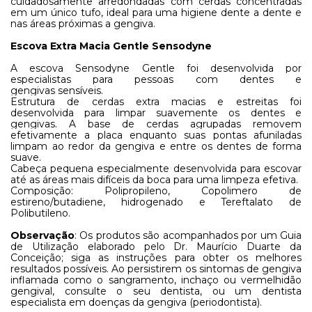
cuidadosamente arredondadas com cerdas concentradas
em um único tufo, ideal para uma higiene dente a dente e
nas áreas próximas a gengiva.
Escova Extra Macia Gentle Sensodyne
A escova Sensodyne Gentle foi desenvolvida por
especialistas para pessoas com dentes e
gengivas sensíveis.
Estrutura de cerdas extra macias e estreitas foi
desenvolvida para limpar suavemente os dentes e
gengivas. A base de cerdas agrupadas removem
efetivamente a placa enquanto suas pontas afuniladas
limpam ao redor da gengiva e entre os dentes de forma
suave.
Cabeça pequena especialmente desenvolvida para escovar
até as áreas mais difíceis da boca para uma limpeza efetiva.
Composição: Polipropileno, Copolimero de
estireno/butadiene, hidrogenado e Tereftalato de
Polibutileno.
Observação
: Os produtos são acompanhados por um Guia
de Utilização elaborado pelo Dr. Maurício Duarte da
Conceição; siga as instruções para obter os melhores
resultados possíveis. Ao persistirem os sintomas de gengiva
inflamada como o sangramento, inchaço ou vermelhidão
gengival, consulte o seu dentista, ou um dentista
especialista em doenças da gengiva (periodontista).