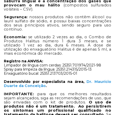
saburra lingual e a concentração dos gases que
provocam o mau hálito
(compostos sulfurados
voláteis – CSV).
Segurança:
nossos produtos não contêm álcool ou
lauril sulfato de sódio, e possui baixas concentrações
dos seus princípios ativos, sendo seguro para uso
contínuo.
Economia:
se utilizado 2 vezes ao dia, o Combo de
Produtos Halitus número 1 dura 3 meses, e se
utilizado 1 vez ao dia, dura 6 meses. A dose de
utilização do enxaguatório Halitus é de apenas 5 ml, a
mais econômica do mercado.
Registro na ANVISA:
Limpador de língua com cerdas: 25351.701974/2021-98
Spray para limpeza da língua: 25351.214315/2015-13
Enxaguatório bucal: 25351.213703/2015-01
Desenvolvido por especialista na área,
Dr. Maurício
Duarte da Conceição
.
IMPORTANTE:
para que os melhores resultados
sejam alcançados, siga as recomendações de uso, que
são enviadas com o kit de produtos.
O uso de
produtos não é um tratamento. Ao persistirem
os sintomas um profissional qualificado no
tratamento da halitose deverá ser consultado.
Se