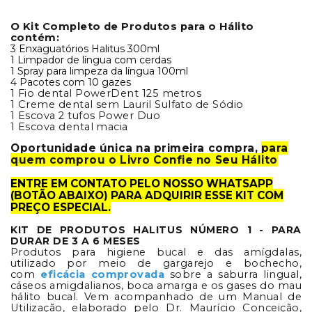
O Kit Completo de Produtos para o Hálito
contém:
3 Enxaguatórios Halitus 300ml
1 Limpador de língua com cerdas
1 Spray para limpeza da língua 100ml
4 Pacotes com 10 gazes
1 Fio dental PowerDent 125 metros
1 Creme dental sem Lauril Sulfato de Sódio
1 Escova 2 tufos Power Duo
1 Escova dental macia
Oportunidade única na primeira compra,
para
quem comprou o Livro Confie no Seu Hálito
ENTRE EM CONTATO PELO NOSSO WHATSAPP
(BOTÃO ABAIXO) PARA ADQUIRIR ESSE KIT COM
PREÇO ESPECIAL.
KIT DE PRODUTOS HALITUS NÚMERO 1 - PARA
DURAR DE 3 A 6 MESES
Produtos para higiene bucal e das amígdalas,
utilizado por meio de gargarejo e bochecho,
com
eficácia comprovada
sobre a saburra lingual,
cáseos amigdalianos, boca amarga e os gases do mau
hálito bucal. Vem acompanhado de um Manual de
Utilização, elaborado pelo Dr. Maurício Conceição,