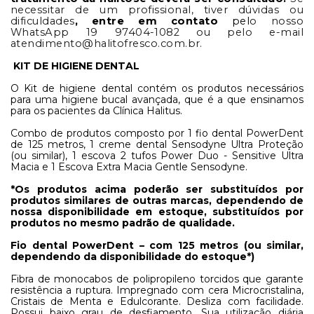
necessitar de um profissional, tiver dúvidas ou
dificuldades
, entre em contato
pel
o nosso
WhatsApp 19 97404-1082 ou pelo e-mail
atendimento@halitofresco.com.br
.
KIT DE HIGIENE DENTAL
O Kit de higiene dental contém os produtos necessários
para uma higiene bucal avançada, que é a que ensinamos
para os pacientes da Clínica Halitus.
Combo de produtos composto por 1 fio dental PowerDent
de 125 metros, 1 creme dental Sensodyne Ultra Proteção
(ou similar), 1 escova 2 tufos Power Duo - Sensitive Ultra
Macia e 1 Escova Extra Macia Gentle Sensodyne.
*Os produtos acima poderão ser substituídos por
produtos similares de outras marcas, dependendo de
nossa disponibilidade em estoque, substituídos por
produtos no mesmo padrão de qualidade.
Fio dental PowerDent – com 125 metros (ou similar,
dependendo da disponibilidade do estoque*)
Fibra de monocabos de polipropileno torcidos que garante
resistência a ruptura. Impregnado com cera Microcristalina,
Cristais de Menta e Edulcorante. Desliza com facilidade.
Possui baixo grau de desfiamento. Sua utilização diária