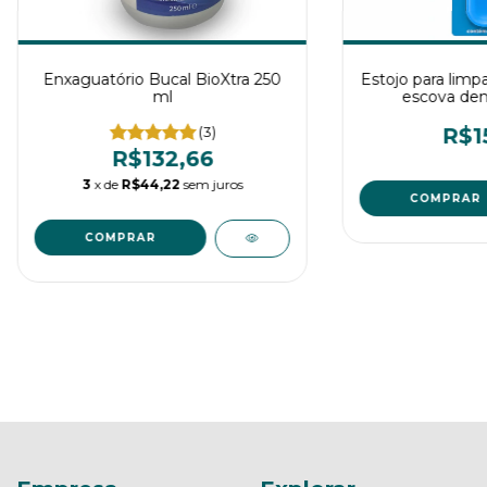
Enxaguatório Bucal BioXtra 250
Estojo para limp
ml
escova den
Prote
(3)
R$1
R$132,66
3
x de
R$44,22
sem juros