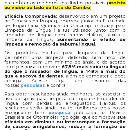
para obter os melhores resultados possíveis (
assista
ao vídeo ao lado da foto do Combo
).
Eficácia Comprovada:
desenvolvido em um projeto
de 9 meses na Propeq, empresa júnior da Faculdade
de Engenharia Química da Unicamp, o Spray para
Limpeza da Língua Halitus utilizado junto com o
limpador de língua com cerdas Halitus, auxilia a
limpeza da Língua,
aumentando o efeito de
limpeza e remoção da saburra lingual
.
Os produtos Halitus para limpeza da língua
permitem uma limpeza delicada, sem risco de
ferimentos, com um mínimo de ânsia, e de acordo
com pesquisa, removem
67,5% mais saburra lingual
do que o raspador de língua, e 148% a mais do
que a escova de dentes
, além de combater a boca
amarga. Acesse aqui um resumo das
nossas
pesquisas
e confira.
Para obter resultados ainda melhores, ao associar o
uso do spray para limpeza da língua e limpador de
língua com cerdas ao enxaguatório Halitus, os
resultados serão ainda muito melhores, pois nosso
enxaguante tem
pesquisa
publicada na Revista
Brasileira de Otorrinolaringologia, que comprova
sua
eficácia em diminuir ou interromper a formação
de cáseos amigdalianos, reduzir a formação de