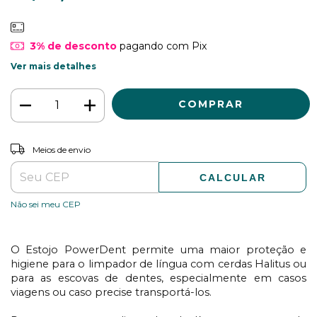
3% de desconto
pagando com Pix
Ver mais detalhes
ALTERAR CEP
Entregas para o CEP:
Meios de envio
CALCULAR
Não sei meu CEP
O Estojo
PowerDent
permite uma maior proteção e
higiene para o limpador de língua com cerdas
Halitus
ou
para as escovas de dentes, especialmente em casos
viagens ou caso precise transportá-los.