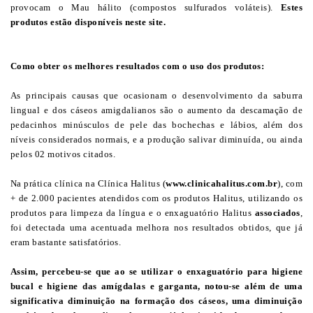
provocam o Mau hálito (compostos sulfurados voláteis).
Estes
produtos estão disponíveis neste site.
Como obter os melhores resultados com o uso dos produtos:
As principais causas que ocasionam o desenvolvimento da saburra
lingual e dos cáseos amigdalianos são o aumento da descamação de
pedacinhos minúsculos de pele das bochechas e lábios, além dos
níveis considerados normais, e a produção salivar diminuída, ou ainda
pelos 02 motivos citados.
Na prática clínica na Clínica Halitus (
www.clinicahalitus.com.br
), com
+ de 2.000 pacientes atendidos com os produtos Halitus, utilizando os
produtos para limpeza da língua e o enxaguatório Halitus
associados
,
foi detectada uma acentuada melhora nos resultados obtidos, que já
eram bastante satisfatórios.
Assim, percebeu-se que ao se utilizar o enxaguatório para higiene
bucal e higiene das amígdalas e garganta, notou-se além de uma
significativa diminuição na formação dos cáseos, uma diminuição