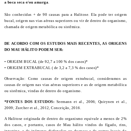
a
boca seca
e/ou amarga
.
São conhecidas + de 90 causas para a Halitose. Ela pode ter origem
bucal, origem nas vias aéreas superiores ou vir de dentro do organismo,
chamada de origem metabólica ou sistêmica.
DE ACORDO COM OS ESTUDOS MAIS RECENTES, AS ORIGENS
DO MAU HÁLITO PODEM SER:
• ORIGEM BUCAL (de 92,7 a 100 % dos casos)*
• ORIGEM EXTRABUCAL ( de 3,2 a 7,3 % dos casos)*
Observação: Como causas de origem extrabucal, consideramos as
causas de origem nas vias aéreas superiores e as de origem metabólica
ou sistêmica, vindas de dentro do organismo.
*FONTES DOS ESTUDOS:
Seemann et al., 2006; Quirynen et al.,
2009; Zurcher et al., 2012, Conceição, 2016.
A Halitose originada de dentro do organismo equivale a menos de 2%
dos casos, e portanto, casos de Mau hálito vindos do fígado, rins,
intestino, e de inúmeras disfunções ou doenças e de outros locais do