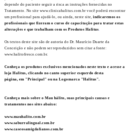
depende do paciente seguir a risca as instruções fornecidas no
Tratamento. No site www.clinicahalitus.com.br você poderá encontrar
um profissional para ajudá-lo, ou ainda, neste site,
i
ndicaremos os
profissionais que fizeram o curso de capacitação para tratar estas
alterações e que trabalham com os Produtos Halitus
.
Os textos deste site são de autoria do Dr. Maurício Duarte da
Conceição e não podem ser reproduzidos sem citar a fonte:
www.halitofresco.com.br.
Conheça os produtos exclusivos mencionados neste texto
e acesse a
loja Halitus,
clicando no canto superior esquerdo desta
página, em
"Principal" ou na Logomarca "Halitus"
.
Conheça mais sobre o Mau hálito, suas principais causas e
tratamentos nos sites abaixo:
www.mauhalito.com.br
www.saburralingual.com.br
www.caseosamigdalianos.com.br