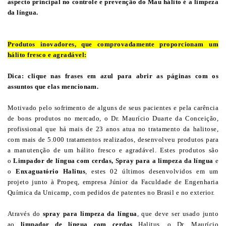
aspecto principal no controle e prevenção do Mau hálito é a limpeza
da língua.
Produtos inovadores, que comprovadamente proporcionam um
hálito fresco e agradável:
Dica: clique nas frases em azul para abrir as páginas com os
assuntos que elas mencionam.
Motivado pelo sofrimento de alguns de seus pacientes e pela carência
de bons produtos no mercado, o Dr. Maurício Duarte da Conceição,
profissional que há mais de 23 anos atua no tratamento da halitose,
com mais de 5.000 tratamentos realizados, desenvolveu produtos para
a manutenção de um hálito fresco e agradável. Estes produtos são
o
Limpador de língua com cerdas, Spray para a limpeza da língua
e
o
Enxaguatório Halitus
, estes 02 últimos desenvolvidos em um
projeto junto à Propeq, empresa Júnior da Faculdade de Engenharia
Química da Unicamp, com pedidos de patentes no Brasil e no exterior.
Através do
s
pray para limpeza da língua
,
que deve ser usado junto
ao
limpador de língua com cerdas
Halitus, o Dr. Maurício