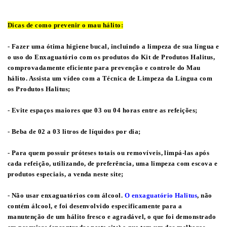
Dicas de como prevenir o mau hálito:
- Fazer uma ótima higiene bucal, incluindo a limpeza de sua língua e
o uso do Enxaguatório com os produtos do
Kit de Produtos Halitus
,
comprovadamente eficiente para prevenção e controle do Mau
hálito. Assista um vídeo com a
Técnica de Limpeza da Língua
com
os Produtos Halitus;
- Evite espaços maiores que 03 ou 04 horas entre as refeições;
- Beba de 02 a 03 litros de líquidos por dia;
- Para quem possuir próteses totais ou removíveis, limpá-las após
cada refeição, utilizando, de preferência, uma
limpeza com escova
e
produtos especiais, a venda neste site;
- Não usar enxaguatórios com álcool.
O
enxaguatório Halitus
, não
contém álcool, e foi desenvolvido especificamente para a
manutenção de um hálito fresco e agradável, o que foi demonstrado