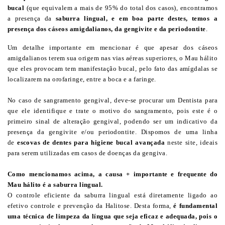
bucal
(que equivalem a mais de 95% do total dos casos), encontramos
a presença da
saburra lingual, e em boa parte destes, temos a
presença dos cáseos amigdalianos, da gengivite e da periodontite
.
Um detalhe importante em mencionar é que apesar dos cáseos
amigdalianos terem sua origem nas vias aéreas superiores, o Mau hálito
que eles provocam tem manifestação bucal, pelo fato das amígdalas se
localizarem na orofaringe, entre a boca e a faringe.
No caso de sangramento gengival, deve-se procurar um Dentista para
que ele identifique e trate o motivo do sangramento, pois este é o
primeiro sinal de alteração gengival, podendo ser um indicativo da
presença da gengivite e/ou periodontite. Dispomos de uma linha
de
escovas de dentes para higiene bucal avançada
neste site, ideais
para serem utilizadas em casos de doenças da gengiva.
Como mencionamos acima, a causa + importante e frequente do
Mau hálito é a saburra lingual.
O controle eficiente da saburra lingual está diretamente ligado ao
efetivo controle e prevenção da Halitose. Desta forma,
é fundamental
uma técnica de limpeza da língua que seja eficaz e adequada, pois o