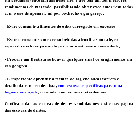
em pesquisas (encontradas neste site) e que tem um dos melhores
rendimentos do mercado, possibilitando obter excelentes resultados
com o uso de apenas 5 ml por bochecho e gargarejo;
- Evite consumir alimentos de odor carregado em excesso;
- Evite o consumir em excesso bebidas alcoólicas ou café, em
especial se estiver passando por muito estresse ou ansiedade;
- Procure um Dentista se houver qualquer sinal de sangramento em
sua gengiva.
- É importante aprender a técnica de higiene bucal correta e
detalhada com
seu dentista
,
com escovas específicas para uma
higiene avançada
, ou ainda, com
escovas interdentais
.
Confira todas as escovas de dentes vendidas nesse site nas
páginas
das escovas de dentes
.