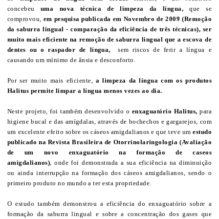
concebeu
u
ma nova técnica de limpeza da língua
,
que se
comprovou,
em pesquisa publicada em Novembro de 2009 (
Remoção
da saburra lingual - comparação da eficiência de três técnicas
), ser
muito mais eficiente na remoção de saburra lingual que a escova de
dentes ou o raspador de língua
,
sem riscos de ferir a língua e
causando um mínimo de ânsia e desconforto.
Por ser muito mais eficiente,
a limpeza da língua com os produtos
Halitus permite limpar a língua menos vezes ao dia.
Neste projeto, foi também desenvolvido o
enxaguatório Halitus
,
para
higiene bucal e das amígdalas, através de bochechos e gargarejos, com
um excelente efeito sobre os cáseos amigdalianos e que teve um
estudo
publicado na Revista Brasileira de Otorrinolaringologia (
Avaliação
de um novo enxaguatório na formação de caseos
amigdalianos
)
, onde foi demonstrada a sua eficiência na diminuição
ou ainda interrupção na formação dos cáseos amigdalianos, sendo o
primeiro produto no mundo a ter esta propriedade.
O estudo também demonstrou a eficiência do enxaguatório sobre a
formação da saburra lingual e sobre a concentração dos gases que