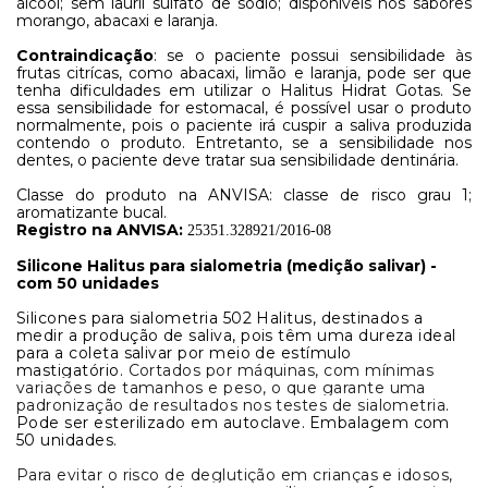
álcool; sem lauril sulfato de sódio; disponíveis nos sabores
morango, abacaxi e laranja.
Contraindicação
: se o paciente possui sensibilidade às
frutas citrícas, como abacaxi, limão e laranja, pode ser que
tenha dificuldades em utilizar o Halitus Hidrat Gotas. Se
essa sensibilidade for estomacal, é possível usar o produto
normalmente, pois o paciente irá cuspir a saliva produzida
contendo o produto. Entretanto, se a sensibilidade nos
dentes, o paciente deve tratar sua sensibilidade dentinária
.
Classe do produto na ANVISA: classe de risco grau 1;
aromatizante bucal.
Registro na ANVISA:
25351.328921/2016-08
Silicone Halitus para sialometria (medição salivar) -
com 50 unidades
Silicones para sialometria 502 Halitus, destinados a
medir a produção de saliva, pois têm uma dureza ideal
para a coleta salivar por meio de estímulo
mastigatório.
Cortados por máquinas, com mínimas
variações de tamanhos e peso, o que garante uma
padronização de resultados nos testes de sialometria
.
Pode ser esterilizado em autoclave
.
Embalagem com
50 unidades.
Para evitar o risco de deglutição em crianças e idosos,