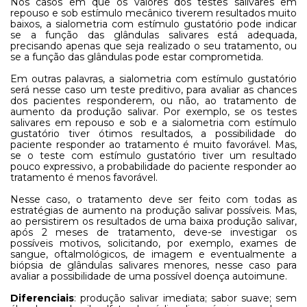
Nos casos em que os valores dos testes salivares em
repouso e sob estímulo mecânico tiverem resultados muito
baixos, a sialometria com estímulo gustatório pode indicar
se a função das glândulas salivares está adequada,
precisando apenas que seja realizado o seu tratamento, ou
se a função das glândulas pode estar comprometida.
Em outras palavras, a sialometria com estímulo gustatório
será nesse caso um teste preditivo, para avaliar as chances
dos pacientes responderem, ou não, ao tratamento de
aumento da produção salivar. Por exemplo, se os testes
salivares em repouso e sob e a sialometria com estímulo
gustatório tiver ótimos resultados, a possibilidade do
paciente responder ao tratamento é muito favorável. Mas,
se o teste com estímulo gustatório tiver um resultado
pouco expressivo, a probabilidade do paciente responder ao
tratamento é menos favorável.
Nesse caso, o tratamento deve ser feito com todas as
estratégias de aumento na produção salivar possíveis. Mas,
ao persistirem os resultados de uma baixa produção salivar,
após 2 meses de tratamento, deve-se investigar os
possíveis motivos, solicitando, por exemplo, exames de
sangue, oftalmológicos, de imagem e eventualmente a
biópsia de glândulas salivares menores, nesse caso para
avaliar a possibilidade de uma possível doença autoimune.
Diferenciais
: produção salivar imediata; sabor suave; sem