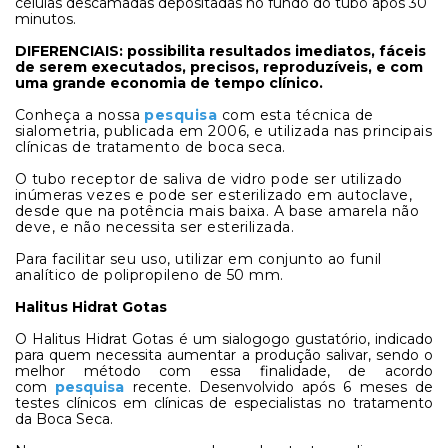
células descamadas depositadas no fundo do tubo após 30
minutos.
DIFERENCIAIS: possibilita resultados imediatos, fáceis
de serem executados, precisos, reproduzíveis, e com
uma grande economia de tempo clínico.
Conheça a nossa
pesquisa
com esta técnica de
sialometria, publicada em 2006, e utilizada nas principais
clínicas de tratamento de boca seca.
O tubo receptor de saliva de vidro pode ser utilizado
inúmeras vezes e pode ser esterilizado em autoclave,
desde que na potência mais baixa. A base amarela não
deve, e não necessita ser esterilizada.
Para facilitar seu uso, utilizar em conjunto ao funil
analítico de polipropileno de 50 mm.
Halitus Hidrat Gotas
O Halitus Hidrat Gotas é um sialogogo gustatório, indicado
para quem necessita aumentar a produção salivar, sendo o
melhor método com essa finalidade, de acordo
com
pesquisa
recente. Desenvolvido após 6 meses de
testes clínicos em clínicas de especialistas no tratamento
da Boca Seca.