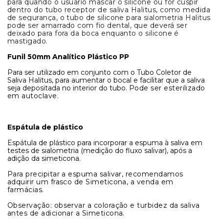
para quando o usuário mascar o silicone ou for cuspir
dentro do tubo receptor de saliva Halitus, como medida
de segurança, o tubo de silicone para sialometria Halitus
pode ser amarrado com fio dental, que deverá ser
deixado para fora da boca enquanto o silicone é
mastigado.
Funil 50mm Analítico Plástico PP
Para ser utilizado em conjunto com o Tubo Coletor de
Saliva Halitus, para aumentar o bocal e facilitar que a saliva
seja depositada no interior do tubo.
Pode ser esterilizado
em autoclave
.
Espátula de plástico
Espátula de plástico para incorporar a espuma à saliva em
testes de sialometria (medição do fluxo salivar), após a
adição da simeticona.
Para precipitar a espuma salivar, recomendamos
adquirir um frasco de Simeticona, a venda em
farmácias.
Observação: observar a coloração e turbidez da saliva
antes de adicionar a Simeticona.