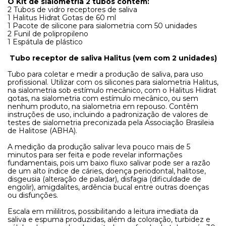
O Kit de sialometria 2 tubos contém:
2 Tubos de vidro receptores de saliva
1 Halitus Hidrat Gotas de 60 ml
1 Pacote de silicone para sialometria com 50 unidades
2 Funil de polipropileno
1 Espátula de plástico
Tubo receptor de saliva Halitus (vem com 2 unidades)
Tubo para coletar e medir a produção de saliva, para uso
profissional. Utilizar com os silicones para sialometria Halitus,
na sialometria sob estímulo mecânico, com o Halitus Hidrat
gotas, na sialometria com estímulo mecânico, ou sem
nenhum produto, na sialometria em repouso.
Contêm
instruções de uso, incluindo a padronização de valores de
testes de sialometria preconizada pela Associação Brasileia
de Halitose (ABHA).
A medição da produção salivar leva pouco mais de 5
minutos para ser feita e pode revelar informações
fundamentais, pois um baixo fluxo salivar pode ser a razão
de um alto índice de cáries, doença periodontal, halitose,
disgeusia (alteração de paladar), disfagia (dificuldade de
engolir), amigdalites, ardência bucal entre outras doenças
ou disfunções.
Escala em mililitros, possibilitando a leitura imediata da
saliva e espuma produzidas, além da coloração, turbidez e