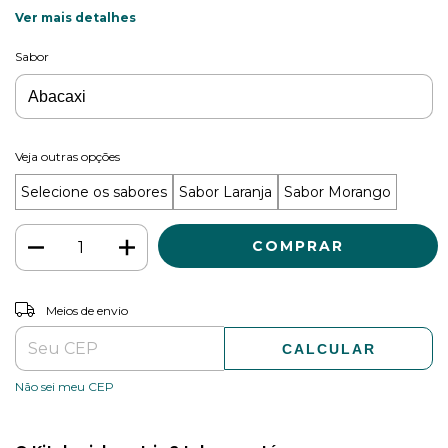
Ver mais detalhes
Sabor
Veja outras opções
Selecione os sabores
Sabor Laranja
Sabor Morango
ALTERAR CEP
Entregas para o CEP:
Meios de envio
CALCULAR
Não sei meu CEP