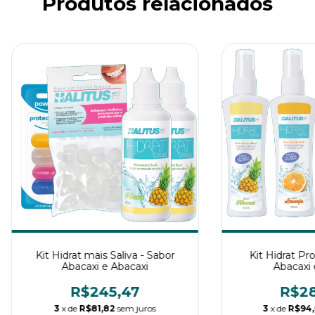
Produtos relacionados
Kit Hidrat mais Saliva - Sabor
Kit Hidrat Pr
Abacaxi e Abacaxi
Abacaxi 
R$245,47
R$28
3
x de
R$81,82
sem juros
3
x de
R$94