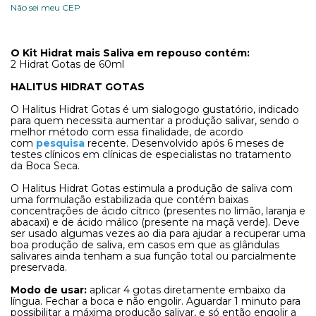
Não sei meu CEP
O Kit Hidrat mais Saliva em repouso contém:
2 Hidrat Gotas de 60ml
HALITUS HIDRAT GOTAS
O Halitus Hidrat Gotas é um sialogogo gustatório, indicado
para quem necessita aumentar a produção salivar, sendo o
melhor método com essa finalidade, de acordo
com
pesquisa
recente. Desenvolvido após 6 meses de
testes clínicos em clínicas de especialistas no tratamento
da Boca Seca.
O Halitus Hidrat Gotas estimula a produção de saliva com
uma formulação estabilizada que contém baixas
concentrações de ácido cítrico (presentes no limão, laranja e
abacaxi) e de ácido málico (presente na maçã verde). Deve
ser usado algumas vezes ao dia para ajudar a recuperar uma
boa produção de saliva, em casos em que as glândulas
salivares ainda tenham a sua função total ou parcialmente
preservada.
Modo de usar:
aplicar 4 gotas diretamente embaixo da
língua. Fechar a boca e não engolir. Aguardar 1 minuto para
possibilitar a máxima produção salivar, e só então engolir a