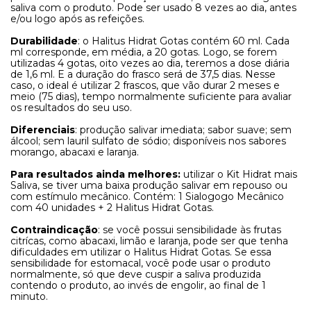
saliva com o produto. Pode ser usado 8 vezes ao dia, antes
e/ou logo após as refeições.
Durabilidade
: o Halitus Hidrat Gotas contém 60 ml. Cada
ml corresponde, em média, a 20 gotas. Logo, se forem
utilizadas 4 gotas, oito vezes ao dia, teremos a dose diária
de 1,6 ml. E a duração do frasco será de 37,5 dias. Nesse
caso, o ideal é utilizar 2 frascos, que vão durar 2 meses e
meio (75 dias), tempo normalmente suficiente para avaliar
os resultados do seu uso.
Diferenciais
: produção salivar imediata; sabor suave; sem
álcool; sem lauril sulfato de sódio; disponíveis nos sabores
morango, abacaxi e laranja.
Para resultados ainda melhores:
utilizar o Kit Hidrat mais
Saliva, se tiver uma baixa produção salivar em repouso ou
com estímulo mecânico. Contém: 1 Sialogogo Mecânico
com 40 unidades + 2 Halitus Hidrat Gotas.
Contraindicação
: se você possui sensibilidade às frutas
citrícas, como abacaxi, limão e laranja, pode ser que tenha
dificuldades em utilizar o Halitus Hidrat Gotas. Se essa
sensibilidade for estomacal, você pode usar o produto
normalmente, só que deve cuspir a saliva produzida
contendo o produto, ao invés de engolir, ao final de 1
minuto.