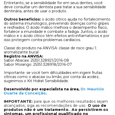
Entretanto, se a sensibilidade for em seus dentes, você
deve consultar um dentista para tratar a sua sensibilidade
dentinária, antes de usar o produto.
Outros benefícios:
o ácido cítrico ajuda no fortalecimento
do sistema imunológico, prevenindo doenças como gripes
e resfriados. O ácido málico melhora o desempenho físico,
fortalece a imunidade e combate a fadiga. Juntos, o ácido
málico e o ácido cítrico têm efeitos anti-inflamatórios e por
isso protegem contra problemas cardíacos.
Classe do produto na ANVISA: classe de risco grau 1;
aromatizante bucal
Registro na ANVISA:
Sabor Abacaxi:
25351.328921/2016-08
Sabor Morango:
25351.328918/2016-07
Importante: se você tem dificuldades em ingerir frutas
cítricas como o abacaxi ou limão, por conta da acidez,
sugerimos o Kit Hidrat Sensibilidade.
Desenvolvido por especialista na área,
Dr. Maurício
Duarte da Conceição
.
IMPORTANTE:
para que os melhores resultados sejam
alcançados, siga as recomendações de uso.
O uso de
produtos não é um tratamento. Ao persistirem os
sintomas, um profissional qualificado no