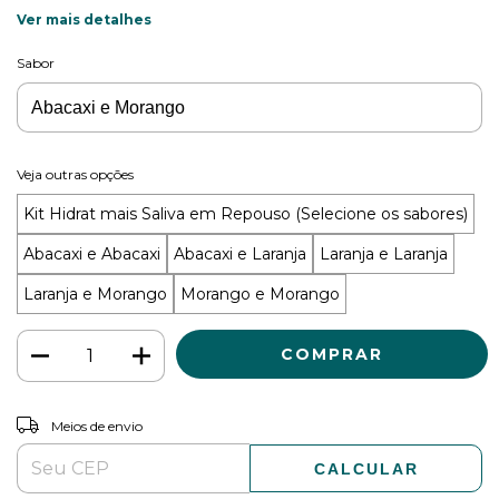
Ver mais detalhes
Sabor
Veja outras opções
Kit Hidrat mais Saliva em Repouso (Selecione os sabores)
Abacaxi e Abacaxi
Abacaxi e Laranja
Laranja e Laranja
Laranja e Morango
Morango e Morango
ALTERAR CEP
Entregas para o CEP:
Meios de envio
CALCULAR