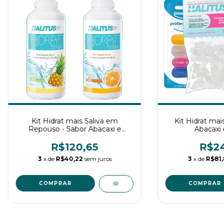
Kit Hidrat mais Saliva em
Kit Hidrat mais
Repouso - Sabor Abacaxi e
Abacaxi 
Laranja
R$120,65
R$24
3
x de
R$40,22
sem juros
3
x de
R$81,
COMPRAR
COMPRAR