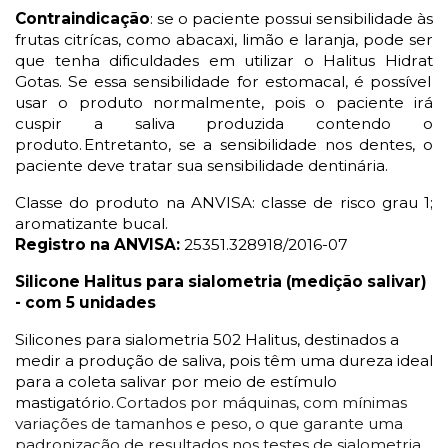
Contraindicação
: se o paciente possui sensibilidade às
frutas
citrícas
, como abacaxi, limão e laranja, pode ser
que tenha dificuldades em utilizar o
Halitus
Hidrat
Gotas. Se essa sensibilidade for estomacal, é possível
usar o produto normalmente, pois o paciente irá
cuspir a saliva produzida contendo o
produto. Entretanto, se a sensibilidade nos dentes, o
paciente deve tratar sua sensibilidade
dentinária
.
Classe do produto na ANVISA: classe de risco grau 1;
aromatizante bucal.
Registro na ANVISA:
25351.328918/2016-07
Silicone
Halitus
para
sialometria
(medição salivar)
- com 5 unidades
Silicones para
sialometria
502
Halitus
, destinados a
medir a produção de saliva, pois têm uma dureza ideal
para a coleta salivar por meio de estímulo
mastigatório.
Cortados por máquinas, com mínimas
variações de tamanhos e peso, o que garante uma
padronização de resultados nos testes de
sialometria
.