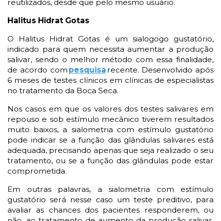
reutilizados, desde que pelo mesmo usuário.
Halitus
Hidrat
Gotas
O
Halitus
Hidrat
Gotas é um
sialogogo
gustatório,
indicado para quem necessita aumentar a produção
salivar, sendo o melhor método com essa finalidade,
de acordo com
pesquisa
recente. Desenvolvido após
6 meses de testes clínicos em clínicas de especialistas
no tratamento da Boca Seca.
Nos casos em que os valores dos testes salivares em
repouso e sob estímulo mecânico tiverem resultados
muito baixos, a
sialometria
com estímulo gustatório
pode indicar se a função das glândulas salivares está
adequada, precisando apenas que seja realizado o seu
tratamento, ou se a função das glândulas pode estar
comprometida.
Em outras palavras, a
sialometria
com estímulo
gustatório será nesse caso um teste preditivo, para
avaliar as chances
dos
pacientes responderem, ou
não, ao tratamento de aumento da produção salivar.