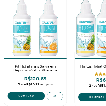
Kit Hidrat mais Saliva em
Halitus Hidrat 
Repouso - Sabor Abacaxi e
Laranja
R$120,65
R$6
3
x de
R$40,22
sem juros
2
x de
R$31,
COMPRAR
COMPRAR