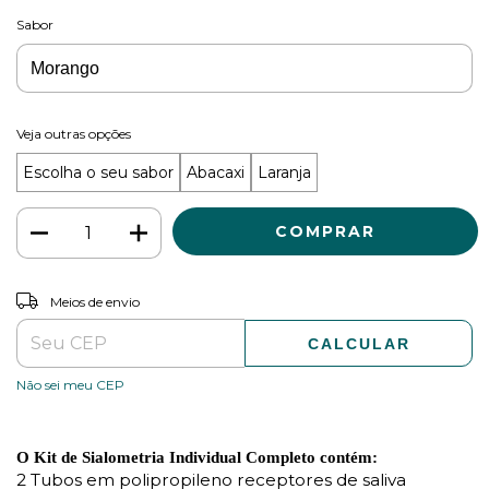
Sabor
Veja outras opções
Escolha o seu sabor
Abacaxi
Laranja
ALTERAR CEP
Entregas para o CEP:
Meios de envio
CALCULAR
Não sei meu CEP
O Kit de Sialometria Individual Completo contém:
2 Tubos em polipropileno receptores de saliva