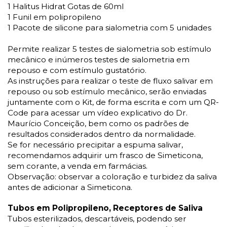
1
Halitus
Hidrat
Gotas de 60ml
1 Funil em polipropileno
1 Pacote de silicone para
sialometria
com 5 unidades
Permite realizar 5 testes de
sialometria
sob estímulo
mecânico e inú
meros testes de
sialometria
em
repouso
e com estímulo gustatório
.
As instruções para realizar o teste de fluxo salivar em
repouso ou sob estímulo mecânico, ser
ão
enviadas
juntamente com o Kit
,
de forma escrita e com
um
QR-
Code
para acessar um vídeo explicativo do Dr.
Maurício Conceição, bem como os padrões de
resultados considerados dentro da normalidade.
Se for necessário
precipitar a espuma salivar,
recomendamos adquirir um frasco de
Simeticona
,
sem corante
, a venda em farmácias.
Observação: observar a coloração e turbidez da saliva
antes de adicionar a
Simeticon
a
.
Tubos em Polipropileno
,
Receptores de Saliva
Tubos esterilizados, descartáveis, podendo ser