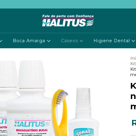
Boca Amarga
Cáseos
Higiene Dental
Iní
Ki
Ki
me
K
n
m