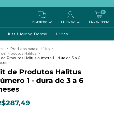
0
Atendimento
Minha conta
Meu carrinho
Kits Higiene Dental
Livros
cio
>
Produtos para o Hálito
>
t de Produtos Halitus
>
t de Produtos Halitus número 1 - dura de 3 a 6
ses
it de Produtos Halitus
úmero 1 - dura de 3 a 6
eses
R$287,49