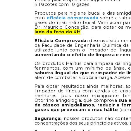
4 Pacotes com 10 gazes
Produtos para higiene bucal e das amígd
com
eficácia comprovada
sobre a sabur
gases do mau hálito bucal. Vem acompan
Dr. Maurício Conceição, para obter os me
lado da foto do Kit
).
Eficácia Comprovada:
desenvolvido em u
da Faculdade de Engenharia Química da 
utilizado junto com o limpador de língua
aumentando o efeito de limpeza e remo
Os produtos Halitus para limpeza da lí
ferimentos, com um mínimo de ânsia,
saburra lingual do que o raspador de l
além de combater a boca amarga. Acesse
Para obter resultados ainda melhores, ao
limpador de língua com cerdas ao enxag
melhores, pois nosso enxaguante t
Otorrinolaringologia, que comprova
sua 
de cáseos amigdalianos, reduzir a for
gases que provocam o mau hálito
(comp
Segurança:
nossos produtos não contêm á
concentrações dos seus princípios ativos,