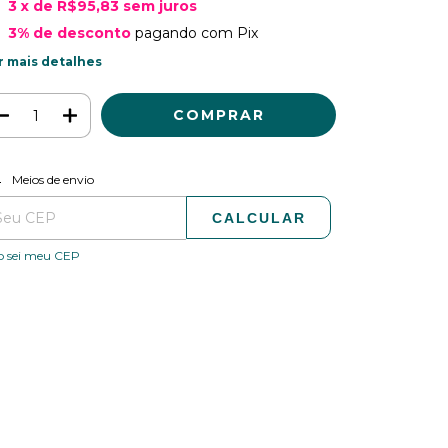
3
x de
R$95,83
sem juros
3% de desconto
pagando com Pix
r mais detalhes
ALTERAR CEP
regas para o CEP:
Meios de envio
CALCULAR
o sei meu CEP