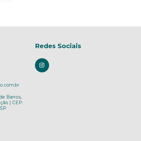
Redes Sociais
o.com.br
de Barros,
ição | CEP:
 SP