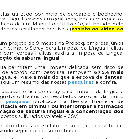
alas, utilizado por meio de gargarejo e bochecho,
ra lingual, cáseos amigdalianos, boca amarga e os
hado de um Manual de Utilização, elaborado pelo
lhores resultados possíveis (
assista ao vídeo ao
m projeto de 9 meses na Propeq, empresa júnior
Unicamp, o Spray para Limpeza da Língua Halitus
 com cerdas Halitus, auxilia a limpeza da Língua,
ção da saburra lingual
.
ngua permitem uma limpeza delicada, sem risco de
 e de acordo com pesquisa, removem
67,5% mais
íngua, e 148% a mais do que a escova de dentes
,
 aqui um resumo das nossas
pesquisas
e confira.
 associar o uso do spray para limpeza da língua e
uatório Halitus, os resultados serão ainda muito
em
pesquisa
publicada na Revista Brasileira de
eficácia em diminuir ou interromper a formação
mação de saburra lingual e a concentração dos
ostos sulfurados voláteis – CSV).
lcool ou lauril sulfato de sódio, e possui baixas
 sendo seguro para uso contínuo.