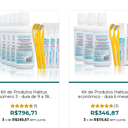
Kit de Produtos Halitus
Kit de Produtos Halitus
número 3 - dura de 9 a 18
econômico - dura 6 mes
meses
(1)
(3)
R$796,71
R$346,87
3
x de
R$265,57
sem juros
3
x de
R$115,62
sem juros