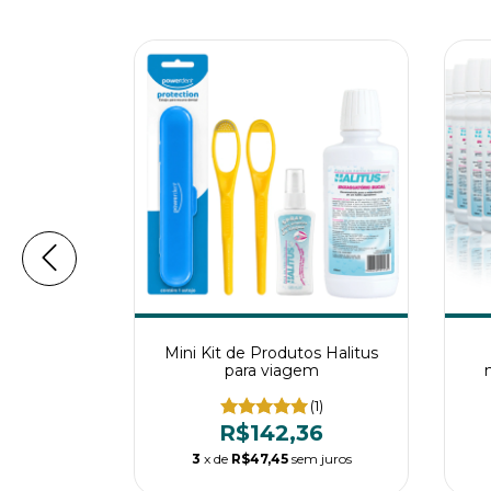
Halitus
Mini Kit de Produtos Halitus
e 6 a 12
para viagem
(3)
(1)
64
R$142,36
m juros
3
x de
R$47,45
sem juros