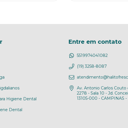
r
Entre em contato
5519974041082
(19) 3258-8087
ga
atendimento@halitofresc
gdalianos
Av. Antonio Carlos Couto 
2278 - Sala 10 - Jd. Conce
13105-000 - CAMPINAS -
ara Higiene Dental
iene Dental