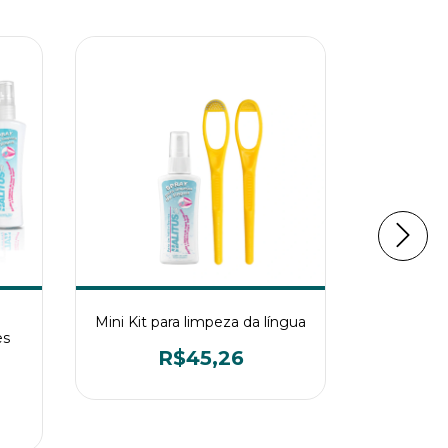
Mini Kit para limpeza da língua
Mini Kit
es
(dur
R$45,26
R
3
x de