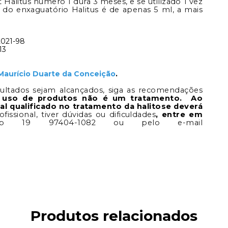
it Halitus número 1 dura 3 meses, e se utilizado 1 vez
o do enxaguatório Halitus é de apenas 5 ml, a mais
2021-98
-13
 Maurício Duarte da Conceição
.
ultados sejam alcançados, siga as recomendações
 uso de produtos não é um tratamento. Ao
l qualificado no tratamento da halitose deverá
issional, tiver dúvidas ou dificuldades
, entre em
p 19 97404-1082 ou pelo e-mail
Produtos relacionados