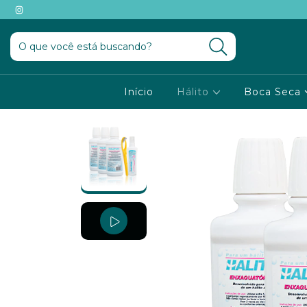
Início
Hálito
Boca Seca