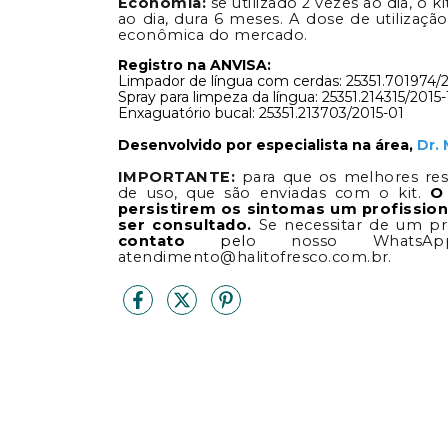
Economia:
se utilizado 2 vezes ao dia, o k
ao dia, dura 6 meses. A dose de utilizaçã
econômica do mercado.
Registro na ANVISA:
Limpador de língua com cerdas: 25351.701974/
Spray para limpeza da língua: 25351.214315/2015
Enxaguatório bucal: 25351.213703/2015-01
Desenvolvido por especialista na área,
Dr.
IMPORTANTE:
para que os melhores res
de uso, que são enviadas com o kit.
O
persistirem os sintomas um profissiona
ser consultado.
Se necessitar de um prof
contato
pel
o nosso WhatsAp
atendimento@halitofresco.com.br
.